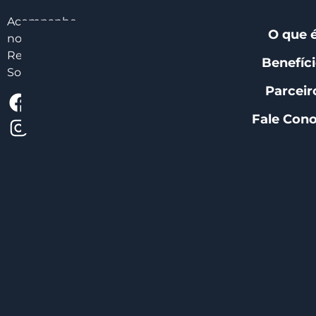
Acompanhe
O que 
nossas
Redes
Benefíc
Sociais:
Parceir
Fale Con